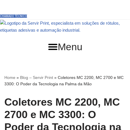
Rua Anésio Marciano, 160 - VINHEDO - SP
(19) 3514-6888
Pular
CHAMADO TÉCNICO
para
o
conteúdo
Menu
Home
»
Blog – Servir Print
»
Coletores MC 2200, MC 2700 e MC
3300: O Poder da Tecnologia na Palma da Mão
Coletores MC 2200, MC
2700 e MC 3300: O
Poder da Tecnologia na