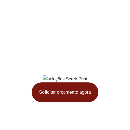
Com mais de 20 anos de experiência, a Servirprint
entrega etiquetas adesivas resistentes que ajudam
você a identificar e rastrear produtos em diferentes
segmentos. Trabalhamos com materiais que vão do
papel couchê até opções especiais, como etiquetas de
segurança e para produtos refrigerados. Somos
certificados pela ISO 9001 e estamos em processo de
certificação IATF 16949 na norma automotiva — isso
garante qualidade e precisão em cada solução.
Solicitar orçamento agora