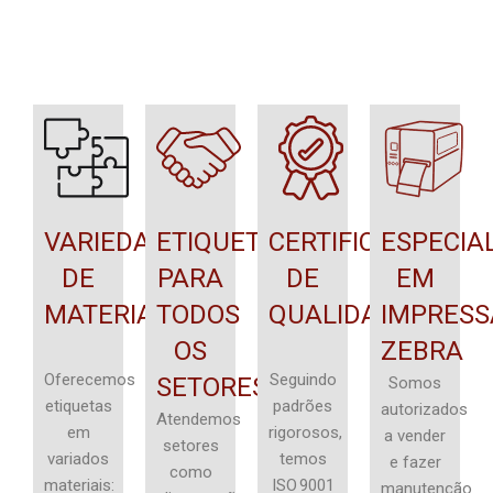
VARIEDADE
ETIQUETAS
CERTIFICAÇÕES
ESPECIA
DE
PARA
DE
EM
MATERIAIS
TODOS
QUALIDADE
IMPRESS
OS
ZEBRA
Oferecemos
Seguindo
SETORES
Somos
etiquetas
padrões
autorizados
Atendemos
em
rigorosos,
a vender
setores
variados
temos
e fazer
como
materiais:
ISO 9001
manutenção