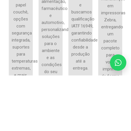
alimentação,
papel
e
em
farmacêutico
couchê,
buscamos
impressoras
e
opções
qualificação
Zebra,
automotivo,
com
IATF 16949,
entregando
personalizando
segurança
garantindo
um
soluções
integrada,
confiabilidade
pacote
para o
suportes
desde a
completo
ambiente
para
produção
para
e as
temperaturas
até a
você
condições
Falar 
extremas,
entrega.
imprimir
do seu
e mais.
de forma
produto.
eficiente.