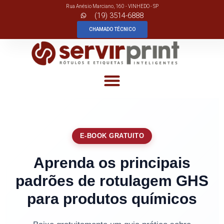
Rua Anésio Marciano, 160 - VINHEDO - SP
(19) 3514-6888
Pular
CHAMADO TÉCNICO
para
o
conteúdo
E-BOOK GRATUITO
Aprenda os principais
padrões de rotulagem GHS
para produtos químicos