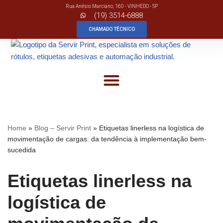
Rua Anésio Marciano, 160 - VINHEDO - SP
(19) 3514-6888
Pular
CHAMADO TÉCNICO
para
o
conteúdo
Home
»
Blog – Servir Print
»
Etiquetas linerless na logística de
movimentação de cargas: da tendência à implementação bem-
sucedida
Etiquetas linerless na
logística de