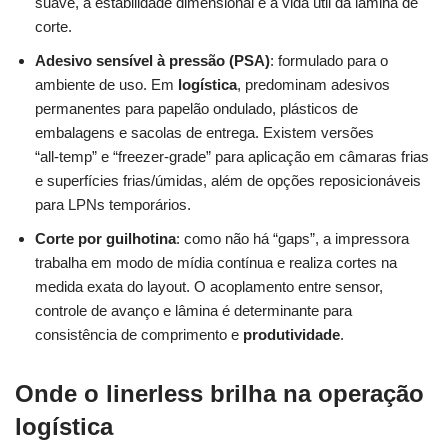
suave, a estabilidade dimensional e a vida útil da lâmina de
corte.
Adesivo sensível à pressão (PSA)
: formulado para o
ambiente de uso. Em
logística
, predominam adesivos
permanentes para papelão ondulado, plásticos de
embalagens e sacolas de entrega. Existem versões
“all‑temp” e “freezer‑grade” para aplicação em câmaras frias
e superfícies frias/úmidas, além de opções reposicionáveis
para LPNs temporários.
Corte por guilhotina
: como não há “gaps”, a impressora
trabalha em modo de mídia contínua e realiza cortes na
medida exata do layout. O acoplamento entre sensor,
controle de avanço e lâmina é determinante para
consistência de comprimento e
produtividade
.
Onde o linerless brilha na operação
logística