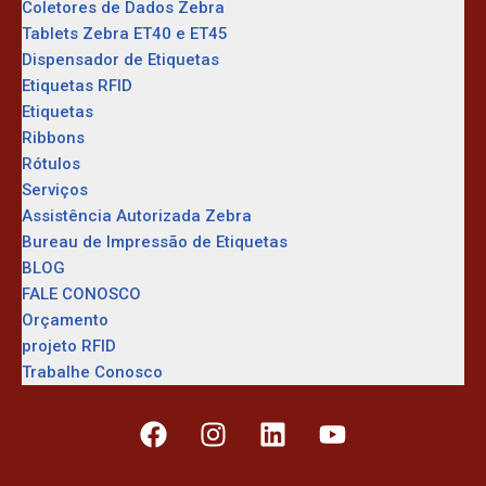
Coletores de Dados Zebra
Tablets Zebra ET40 e ET45
Dispensador de Etiquetas
Etiquetas RFID
Etiquetas
Ribbons
Rótulos
Serviços
Assistência Autorizada Zebra
Bureau de Impressão de Etiquetas
BLOG
FALE CONOSCO
Orçamento
projeto RFID
Trabalhe Conosco