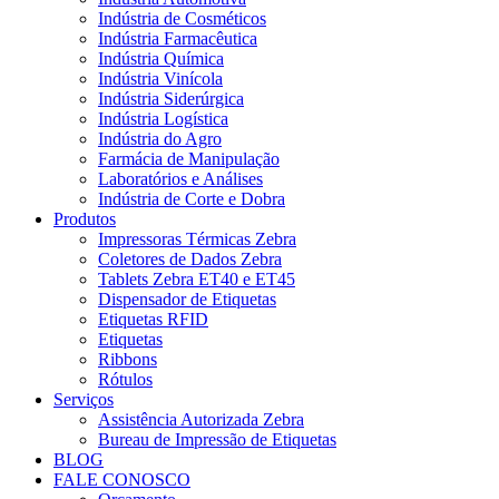
Indústria de Cosméticos
Indústria Farmacêutica
Indústria Química
Indústria Vinícola
Indústria Siderúrgica
Indústria Logística
Indústria do Agro
Farmácia de Manipulação
Laboratórios e Análises
Indústria de Corte e Dobra
Produtos
Impressoras Térmicas Zebra
Coletores de Dados Zebra
Tablets Zebra ET40 e ET45
Dispensador de Etiquetas
Etiquetas RFID
Etiquetas
Ribbons
Rótulos
Serviços
Assistência Autorizada Zebra
Bureau de Impressão de Etiquetas
BLOG
FALE CONOSCO