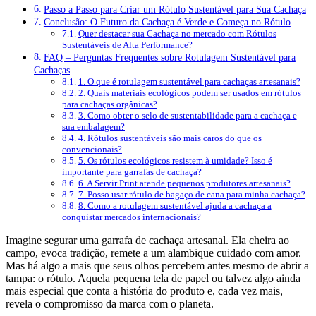
Passo a Passo para Criar um Rótulo Sustentável para Sua Cachaça
Conclusão: O Futuro da Cachaça é Verde e Começa no Rótulo
Quer destacar sua Cachaça no mercado com Rótulos
Sustentáveis de Alta Performance?
FAQ – Perguntas Frequentes sobre Rotulagem Sustentável para
Cachaças
1. O que é rotulagem sustentável para cachaças artesanais?
2. Quais materiais ecológicos podem ser usados em rótulos
para cachaças orgânicas?
3. Como obter o selo de sustentabilidade para a cachaça e
sua embalagem?
4. Rótulos sustentáveis são mais caros do que os
convencionais?
5. Os rótulos ecológicos resistem à umidade? Isso é
importante para garrafas de cachaça?
6. A Servir Print atende pequenos produtores artesanais?
7. Posso usar rótulo de bagaço de cana para minha cachaça?
8. Como a rotulagem sustentável ajuda a cachaça a
conquistar mercados internacionais?
Imagine segurar uma garrafa de cachaça artesanal. Ela cheira ao
campo, evoca tradição, remete a um alambique cuidado com amor.
Mas há algo a mais que seus olhos percebem antes mesmo de abrir a
tampa: o rótulo. Aquela pequena tela de papel ou talvez algo ainda
mais especial que conta a história do produto e, cada vez mais,
revela o compromisso da marca com o planeta.