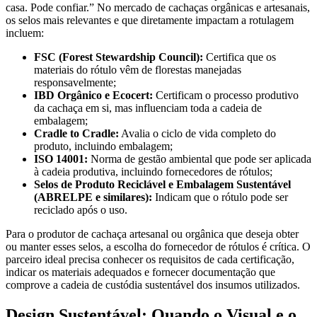
casa. Pode confiar.” No mercado de cachaças orgânicas e artesanais,
os selos mais relevantes e que diretamente impactam a rotulagem
incluem:
FSC (Forest Stewardship Council):
Certifica que os
materiais do rótulo vêm de florestas manejadas
responsavelmente;
IBD Orgânico e Ecocert:
Certificam o processo produtivo
da cachaça em si, mas influenciam toda a cadeia de
embalagem;
Cradle to Cradle:
Avalia o ciclo de vida completo do
produto, incluindo embalagem;
ISO 14001:
Norma de gestão ambiental que pode ser aplicada
à cadeia produtiva, incluindo fornecedores de rótulos;
Selos de Produto Reciclável e Embalagem Sustentável
(ABRELPE e similares):
Indicam que o rótulo pode ser
reciclado após o uso.
Para o produtor de cachaça artesanal ou orgânica que deseja obter
ou manter esses selos, a escolha do fornecedor de rótulos é crítica. O
parceiro ideal precisa conhecer os requisitos de cada certificação,
indicar os materiais adequados e fornecer documentação que
comprove a cadeia de custódia sustentável dos insumos utilizados.
Design Sustentável: Quando o Visual e o