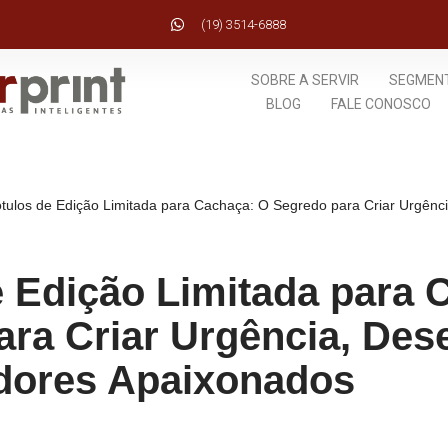
(19) 3514-6888
SOBRE A SERVIR
SEGMEN
BLOG
FALE CONOSCO
tulos de Edição Limitada para Cachaça: O Segredo para Criar Urgênc
e Edição Limitada para 
ra Criar Urgência, Dese
dores Apaixonados