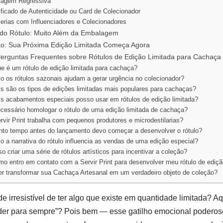
tagem Regressiva
ificado de Autenticidade ou Card de Colecionador
erias com Influenciadores e Colecionadores
do Rótulo: Muito Além da Embalagem
o: Sua Próxima Edição Limitada Começa Agora
rguntas Frequentes sobre Rótulos de Edição Limitada para Cachaça
e é um rótulo de edição limitada para cachaça?
 os rótulos sazonais ajudam a gerar urgência no colecionador?
s são os tipos de edições limitadas mais populares para cachaças?
s acabamentos especiais posso usar em rótulos de edição limitada?
cessário homologar o rótulo de uma edição limitada de cachaça?
rvir Print trabalha com pequenos produtores e microdestilarias?
to tempo antes do lançamento devo começar a desenvolver o rótulo?
 a narrativa do rótulo influencia as vendas de uma edição especial?
o criar uma série de rótulos artísticos para incentivar a coleção?
o entro em contato com a Servir Print para desenvolver meu rótulo de ediçã
r transformar sua Cachaça Artesanal em um verdadeiro objeto de coleção?
de irresistível de ter algo que existe em quantidade limitada? 
der para sempre”? Pois bem — esse gatilho emocional poderos