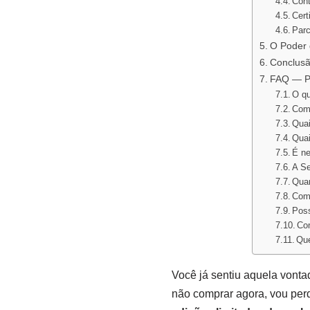
Con
Cert
Parc
O Poder 
Conclusã
FAQ — Pe
O qu
Como
Quai
Quai
É ne
A Se
Quan
Como
Poss
Com
Que
Você já sentiu aquela vonta
não comprar agora, vou per