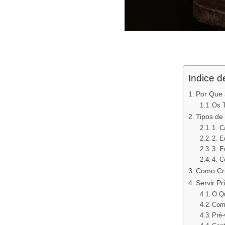
Indice 
Por Que 
Os T
Tipos de 
1. C
2. E
3. E
4. C
Como Cri
Servir P
O Qu
Com
Pré-