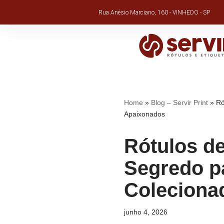
Rua Anésio Marciano, 160 - VINHEDO - SP
Pular
para
o
conteúdo
Home
»
Blog – Servir Print
»
Ró
Apaixonados
Rótulos d
Segredo pa
Coleciona
junho 4, 2026