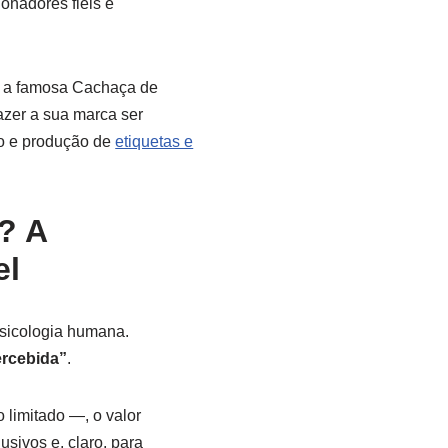
onadores fiéis e
a famosa Cachaça de
azer a sua marca ser
to e produção de
etiquetas e
? A
el
psicologia humana.
ercebida”
.
limitado —, o valor
usivos e, claro, para